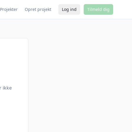
Projekter
Opret projekt
Log ind
Tilmeld dig
r ikke