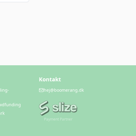
Kontakt
ding-
hej@boomerang.dk
owdfunding
rk
Payment Partner