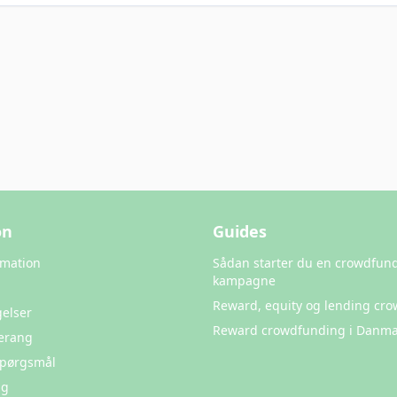
on
Guides
rmation
Sådan starter du en crowdfun
kampagne
Reward, equity og lending cr
elser
Reward crowdfunding i Danma
erang
 Spørgsmål
ng