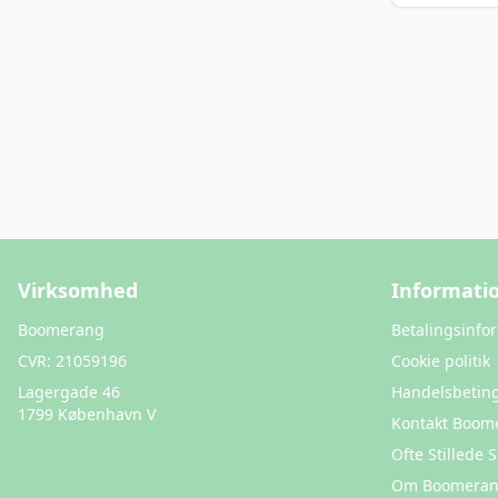
Virksomhed
Informati
Boomerang
Betalingsinfo
CVR:
21059196
Cookie politik
Lagergade 46
Handelsbeting
1799 København V
Kontakt Boom
Ofte Stillede
Om Boomera