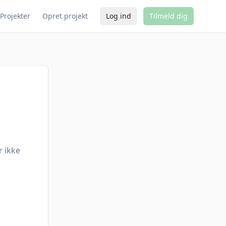
Projekter
Opret projekt
Log ind
Tilmeld dig
r ikke