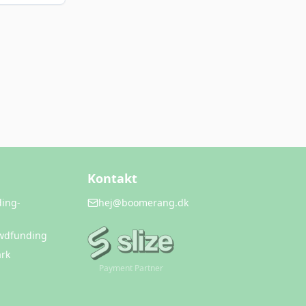
Kontakt
ding-
hej@boomerang.dk
owdfunding
rk
Payment Partner