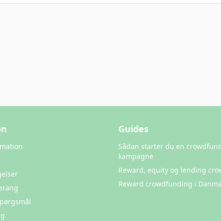
on
Guides
rmation
Sådan starter du en crowdfun
kampagne
Reward, equity og lending cr
elser
Reward crowdfunding i Danma
erang
 Spørgsmål
ng