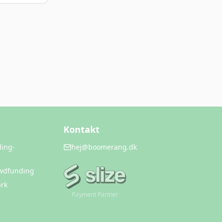
Kontakt
ding-
hej@boomerang.dk
owdfunding
rk
Payment Partner