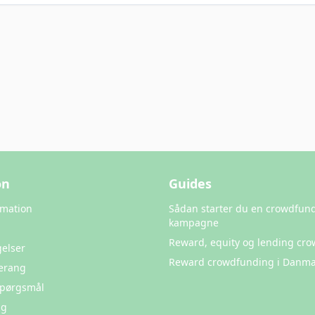
on
Guides
rmation
Sådan starter du en crowdfun
kampagne
Reward, equity og lending cr
elser
Reward crowdfunding i Danma
erang
 Spørgsmål
ng