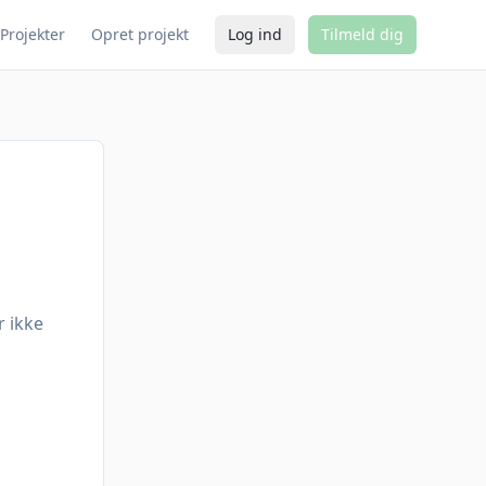
Projekter
Opret projekt
Log ind
Tilmeld dig
r ikke