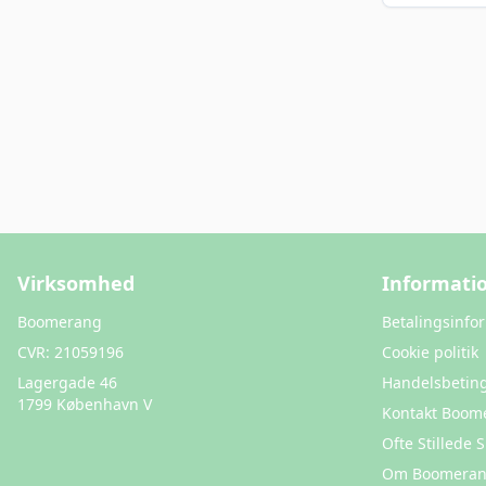
Virksomhed
Informati
Boomerang
Betalingsinfo
CVR:
21059196
Cookie politik
Lagergade 46
Handelsbeting
1799 København V
Kontakt Boom
Ofte Stillede
Om Boomera