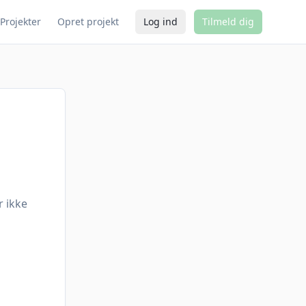
Projekter
Opret projekt
Log ind
Tilmeld dig
r ikke