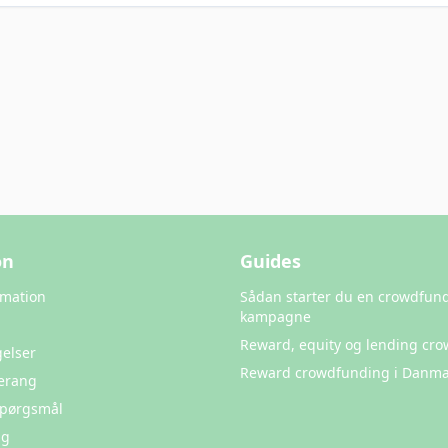
on
Guides
rmation
Sådan starter du en crowdfun
kampagne
Reward, equity og lending cr
elser
Reward crowdfunding i Danma
erang
 Spørgsmål
ng