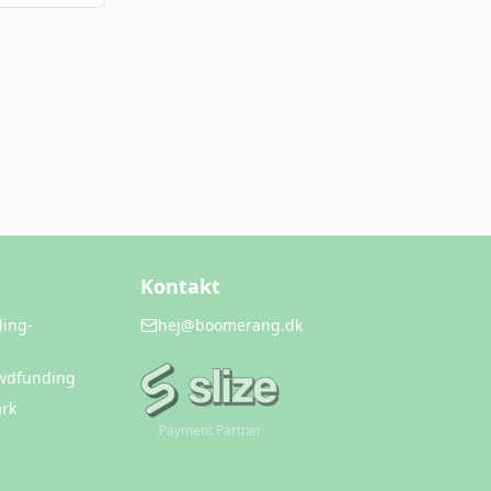
Kontakt
ding-
hej@boomerang.dk
owdfunding
rk
Payment Partner