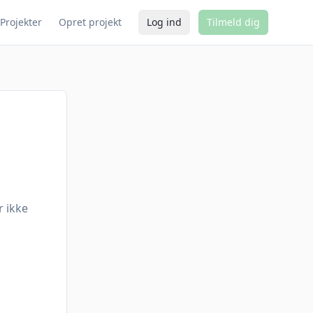
Projekter
Opret projekt
Log ind
Tilmeld dig
r ikke