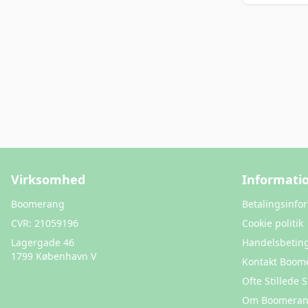
Virksomhed
Informati
Boomerang
Betalingsinfo
CVR:
21059196
Cookie politik
Lagergade 46
Handelsbeting
1799 København V
Kontakt Boom
Ofte Stillede
Om Boomera