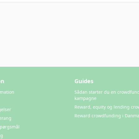
on
Guides
rmation
Sådan starter du en crowdfun
kampagne
Reward, equity og lending cr
elser
Reward crowdfunding i Danma
erang
 Spørgsmål
ng