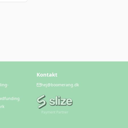
Kontakt
ding-
hej@boomerang.dk
owdfunding
rk
Payment Partner