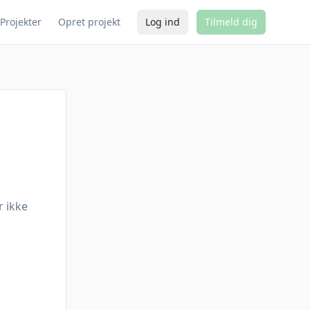
Projekter
Opret projekt
Log ind
Tilmeld dig
r ikke