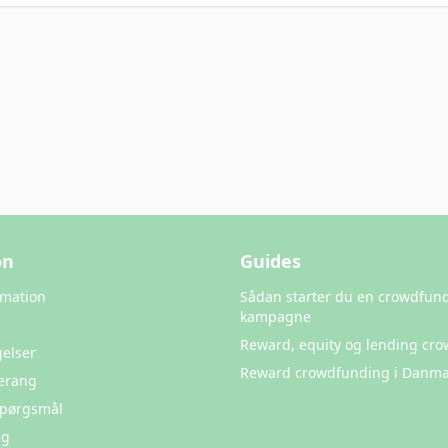
on
Guides
rmation
Sådan starter du en crowdfun
kampagne
Reward, equity og lending cr
elser
Reward crowdfunding i Danma
erang
 Spørgsmål
ng