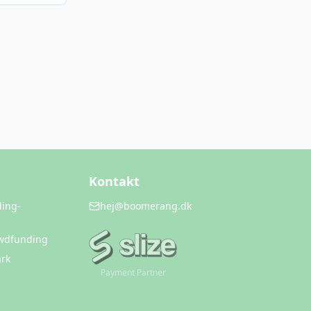
Kontakt
ding-
hej@boomerang.dk
owdfunding
rk
Payment Partner