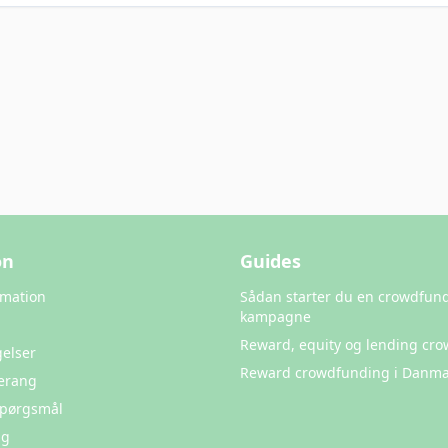
on
Guides
rmation
Sådan starter du en crowdfun
kampagne
Reward, equity og lending cr
elser
Reward crowdfunding i Danma
erang
 Spørgsmål
ng