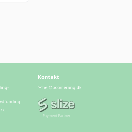
Kontakt
ding-
hej@boomerang.dk
owdfunding
rk
Payment Partner