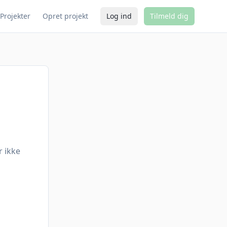
Projekter
Opret projekt
Log ind
Tilmeld dig
r ikke