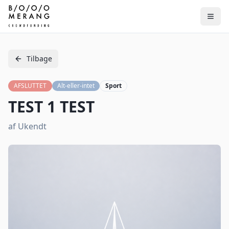
Tilbage
AFSLUTTET
Alt-eller-intet
Sport
TEST 1 TEST
af
Ukendt