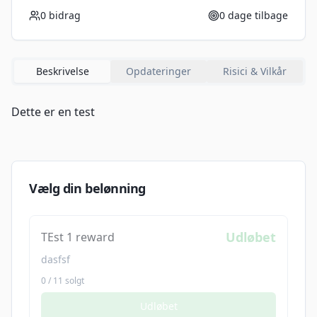
0
bidrag
0
dage tilbage
Beskrivelse
Opdateringer
Risici & Vilkår
Vælg din belønning
Udløbet
TEst 1 reward
dasfsf
0
/
11
solgt
Udløbet