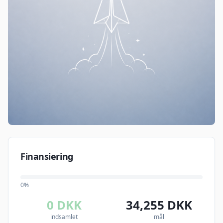
Finansiering
0
%
0
DKK
34,255
DKK
indsamlet
mål