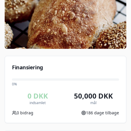
Finansiering
0
%
0
DKK
50,000
DKK
indsamlet
mål
0
bidrag
186
dage tilbage